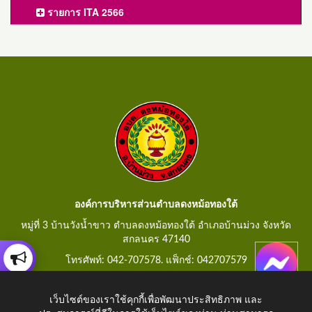
รายการ ITA 2566
องค์การบริหารส่วนตำบลดงหม้อทองใต้
หมู่ที่ 3 บ้านวังน้ำขาว ตำบลดงหม้อทองใต้ อำเภอบ้านม่วง จังหวัด
สกลนคร 47140
โทรศัพท์: 042-707578. แฟ็กช์: 042707579
E-Mail: saraban@dongmorthongtai.go.th
เว็บไซต์ของเราใช้คุกกี้เพื่อพัฒนาประสิทธิภาพ และ