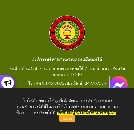
องค์การบริหารส่วนตำบลดงหม้อทองใต้
หมู่ที่ 3 บ้านวังน้ำขาว ตำบลดงหม้อทองใต้ อำเภอบ้านม่วง จังหวัด
สกลนคร 47140
โทรศัพท์: 042-707578. แฟ็กช์: 042707579
E-Mail: saraban@dongmorthongtai.go.th
เว็บไซต์ของเราใช้คุกกี้เพื่อพัฒนาประสิทธิภาพ และ
ประสบการณ์ที่ดีในการใช้เว็บไซต์ของท่าน ท่านสามารถ
ศึกษารายละเอียดได้ที่
นโยบายคุ้มครองข้อมูลส่วนบุคคล
.
ยอมรับ
Copyright © 2026 All Right Resive
http://www.dongmorthongtai.go.th