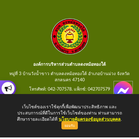
องค์การบริหารส่วนตำบลดงหม้อทองใต้
หมู่ที่ 3 บ้านวังน้ำขาว ตำบลดงหม้อทองใต้ อำเภอบ้านม่วง จังหวัด
สกลนคร 47140
โทรศัพท์: 042-707578. แฟ็กช์: 042707579
E-Mail: saraban@dongmorthongtai.go.th
เว็บไซต์ของเราใช้คุกกี้เพื่อพัฒนาประสิทธิภาพ และ
ประสบการณ์ที่ดีในการใช้เว็บไซต์ของท่าน ท่านสามารถ
ศึกษารายละเอียดได้ที่
นโยบายคุ้มครองข้อมูลส่วนบุคคล
.
ยอมรับ
Copyright © 2026 All Right Resive
http://www.dongmorthongtai.go.th