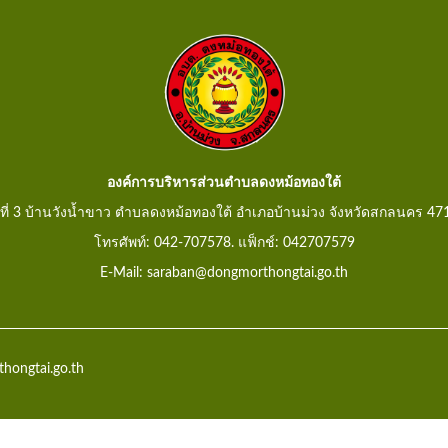
องค์การบริหารส่วนตำบลดงหม้อทองใต้
ู่ที่ 3 บ้านวังน้ำขาว ตำบลดงหม้อทองใต้ อำเภอบ้านม่วง จังหวัดสกลนคร 47
โทรศัพท์: 042-707578. แฟ็กช์: 042707579
E-Mail: saraban@dongmorthongtai.go.th
hongtai.go.th