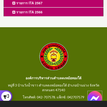
รายการ ITA 2567
รายการ ITA 2566
องค์การบริหารส่วนตำบลดงหม้อทองใต้
หมู่ที่ 3 บ้านวังน้ำขาว ตำบลดงหม้อทองใต้ อำเภอบ้านม่วง จังหวัด
สกลนคร 47140
โทรศัพท์: 042-707578. แฟ็กช์: 042707579
E-Mail: saraban@dongmorthongtai.go.th