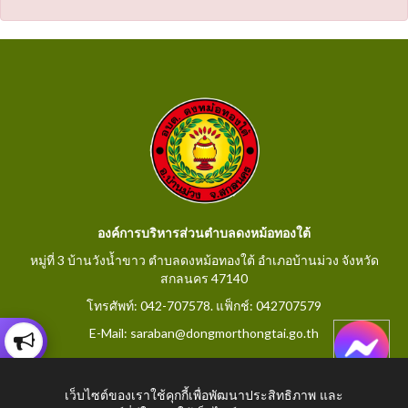
องค์การบริหารส่วนตำบลดงหม้อทองใต้
หมู่ที่ 3 บ้านวังน้ำขาว ตำบลดงหม้อทองใต้ อำเภอบ้านม่วง จังหวัด
สกลนคร 47140
โทรศัพท์: 042-707578. แฟ็กช์: 042707579
E-Mail: saraban@dongmorthongtai.go.th
เว็บไซต์ของเราใช้คุกกี้เพื่อพัฒนาประสิทธิภาพ และ