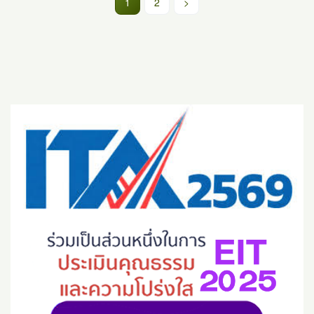
(current)
1
2
>