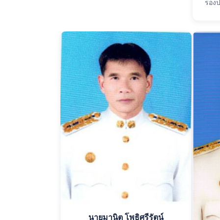
รองป
นายมานิต โพธิศรีรัตน์