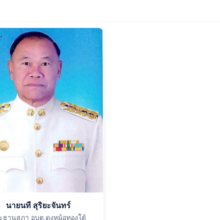
นายนที สุริยะจันทร์
ะธานสภา อบต.ดงหม้อทองใต้