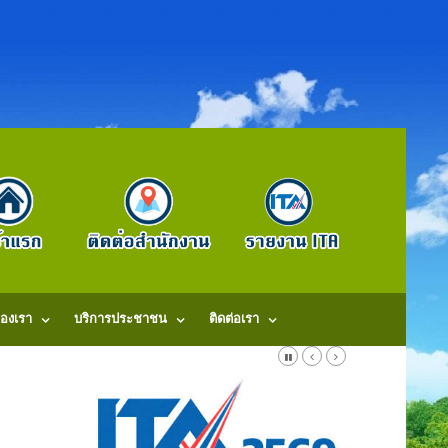
องเรา
บริการประชาชน
ติดต่อเรา
ลนคร 47140 โทรศัพท์: 042-707579. แฟ็กช์: 042707579 E-Mail: saraban@dongm