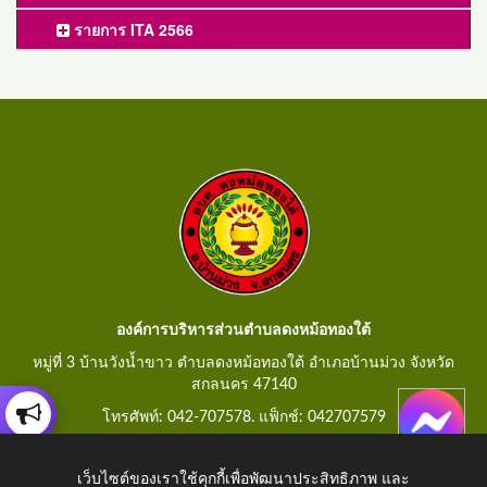
รายการ ITA 2566
องค์การบริหารส่วนตำบลดงหม้อทองใต้
หมู่ที่ 3 บ้านวังน้ำขาว ตำบลดงหม้อทองใต้ อำเภอบ้านม่วง จังหวัด
สกลนคร 47140
โทรศัพท์: 042-707578. แฟ็กช์: 042707579
E-Mail: saraban@dongmorthongtai.go.th
เว็บไซต์ของเราใช้คุกกี้เพื่อพัฒนาประสิทธิภาพ และ