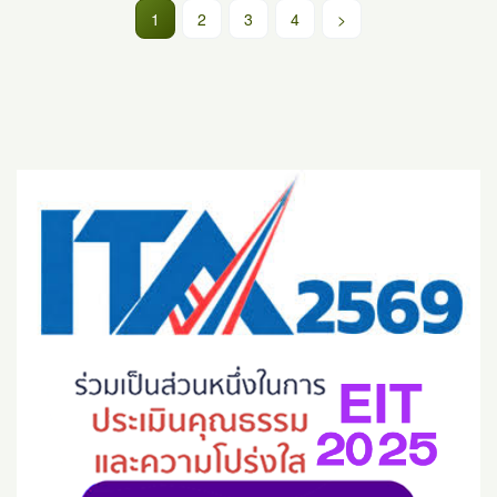
(current)
1
2
3
4
>