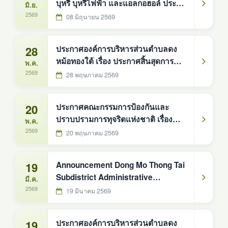
บุหรี่ บุหรี่ไฟฟ้า และแอลกอฮอล์ ประจำ
มิ.ย.
ปี 2569
2569
08 มิถุนายน 2569
28
ประกาศองค์การบริหารส่วนตำบลดง
หม้อทองใต้ เรื่อง ประกาศสิ้นสุดการ
พ.ค.
ช่วยเหลือประชาชนด้านเยียวยาและ
2569
28 พฤษภาคม 2569
ฟื้นฟูหลังเกิดสาธารณภัย (วาตภัย)
20
ประกาศคณะกรรมการป้องกันและ
ปราบปรามการทุจริตแห่งชาติ เรื่อง
พ.ค.
หลักเกณฑ์การรับทรัพย์สินหรือ
2569
20 พฤษภาคม 2569
ประโยชน์อื่นใดโดยธรรมจรรยาของ
เจ้าพนักงานของรัฐ พ.ศ. 2563
19
Announcement Dong Mo Thong Tai
Subdistrict Administrative
มี.ค.
Organization Subject: Policy of not
2569
19 มีนาคม 2569
accepting neither gifts nor profits
from performing duties (No Gift
19
ประกาศองค์การบริหารส่วนตำบลดง
Policy) Fiscal year 2026