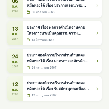
06
Policy) Fiscal year 2025
หม้อทองใต้ เรื่อง ประกาศเจตนารมณ์
ม.ค.
นโยบายไม่รับของขวัญและของกำนัล
2568
06 มกราคม 2568
ทุกชนิดจากการปฏิบัติหน้าที่ (NO Gift
Policy) ปี 2568
13
ประกาศ เรื่อง ผลการดำเนินงานตาม
โครงการประเมินคุณธรรมความ
ส.ค.
โปร่งใสในการดำเนินงานขององค์การ
2567
13 สิงหาคม 2567
บริหารส่วนตำบลดงหม้อทองใต้ (ITA)
ประจำปี 2567
24
ประกาศองค์การบริหารส่วนตำบลดง
หม้อทองใต้ เรื่อง มาตรการองค์กรด้าน
ก.ค.
ความปลอดภัยทางถนน
2567
24 กรกฎาคม 2567
12
ประกาศองค์การบริหารส่วนตำบลดง
หม้อทองใต้ เรื่อง รับสมัครบุคคลเพื่อสรร
ก.ค.
หาเเละเลือกสรรเป็นพนักงานจ้างทั่วไป
2567
12 กรกฎาคม 2567