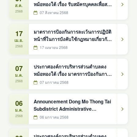
หม้อทองใต้ เรื่อง รับสมัครบุคคลเพื่อสรร
ส.ค.
หาเเละเลือกสรรเป็นพนักงานจ้างตาม
2568
07 สิงหาคม 2568
ภารกิจ
17
มาตราการป้องกันการละเว้นการปฏิบัติ
หน้าที่ในการบังคับใช้กฎหมายเกี่ยวกับ
เม.ย.
ป้ายโฆษณาบนทางสาธารณะ
2568
17 เมษายน 2568
07
ประกาศองค์การบริหารส่วนตำบลดง
หม้อทองใต้ เรื่อง มาตรการป้องกันการ
ม.ค.
ละเว้นการปฏิบัติหน้าที่ในการบังคับใช้
2568
07 มกราคม 2568
กฎหมายเกี่ยวกับป้ายโฆษณาบนทาง
สาธารณะ
06
Announcement Dong Mo Thong Tai
Subdistrict Administrative
ม.ค.
Organization Subject: Policy of not
2568
06 มกราคม 2568
accepting neither gifts nor profits
from performing duties (No Gift
ประกาศองค์การบริหารส่วนตำบลดง