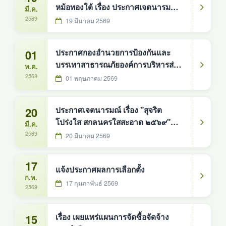
หม้อทองใต้ เรื่อง ประกาศเจตนารมณ์
มี.ค.
นโยบายไม่รับของขวัญและของกำนัล
2569
19 มีนาคม 2569
ทุกชนิดจากการปฏิบัติหน้าที่ (No Gift
Policy) ประจำปีงบประมาณ พ.ศ.
01
ประกาศกองอำนวยการป้องกันและ
๒๕๖๙
บรรเทาสาธารณภัยองค์การบริหารส่วน
พ.ค.
ตำบลดงหม้อทองใต้ เรื่อง ประกาศใช้
2569
01 พฤษภาคม 2569
แผนปฏิบัติการในการป้องกันและ
บรรเทาสาธารณภัยขององค์การบริหาร
20
ประกาศเจตนารมณ์ เรื่อง "สุจริต
ส่วนตำบลดงหม้อทองใต้ พ.ศ.2569
โปร่งใส สกลนครใสสะอาด ๒๕๖๙"
มี.ค.
#งานการป้องกันและบรรเทา
และ "งดรับ งดให้" ของขวัญ ของ
2569
20 มีนาคม 2569
สาธารณภัย #องค์การบริหารส่วนตำบล
กำนัลทุกชนิดจากการปฏิบัติหน้าที่ (No
ดงหม้อทองใต้
Gift Policy)
17
แจ้งประกาศผลการเลือกตั้ง
ก.พ.
17 กุมภาพันธ์ 2569
2569
15
เรื่อง เผยแพร่แผนการจัดซื้อจัดจ้าง