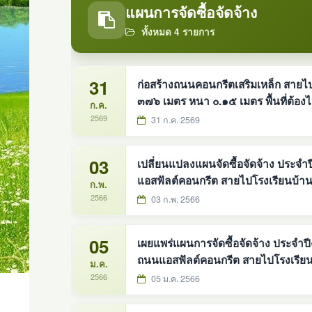
แผนการจัดซื้อจัดจ้าง
ทั้งหมด 4 รายการ
31
ก่อสร้างถนนคอนกรีตเสริมเหล็ก สายไปวั
๓๗๖ เมตร หนา ๐.๑๕ เมตร พื้นที่ต้องไม่น้อยกว่า ๑,๘๘๐ ตารางเมตร องคืการบริหารส่วนตำบลดง
ก.ค.
หม้อทองใต้ อำเภอบ้านม่วง จังหวัดส
2569
31 ก.ค. 2569
03
เปลี่ยนแปลงแผนจัดซื้อจัดจ้าง ประจ
แอสฟัลต์คอนกรีต สายไปโรงเรียนบ้านดง
ก.พ.
2566
03 ก.พ. 2566
05
เผยแพร่แผนการจัดซื้อจัดจ้าง ประจำป
ถนนแอสฟัลต์คอนกรีต สายไปโรงเรียนบ้
ม.ค.
2566
05 ม.ค. 2566