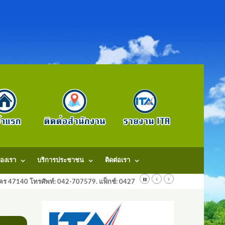
องเรา
บริการประชาชน
ติดต่อเรา
ลนคร 47140 โทรศัพท์: 042-707579. แฟ็กช์: 042707579 E-Mail: saraban@dongm