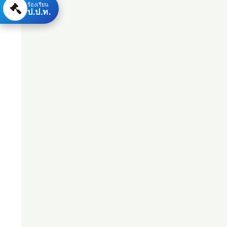
ร้องเรียน
ป.ป.ท.