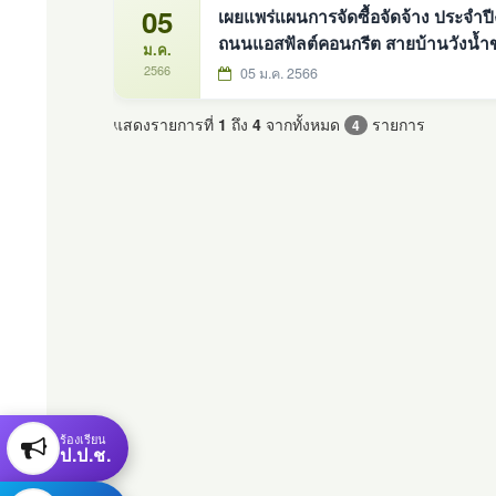
05
เผยแพร่แผนการจัดซื้อจัดจ้าง ประจำป
ถนนแอสฟัลต์คอนกรีต สายบ้านวังน้ำขาว 
ม.ค.
2566
05 ม.ค. 2566
แสดงรายการที่
1
ถึง
4
จากทั้งหมด
รายการ
4
ร้องเรียน
ป.ป.ช.