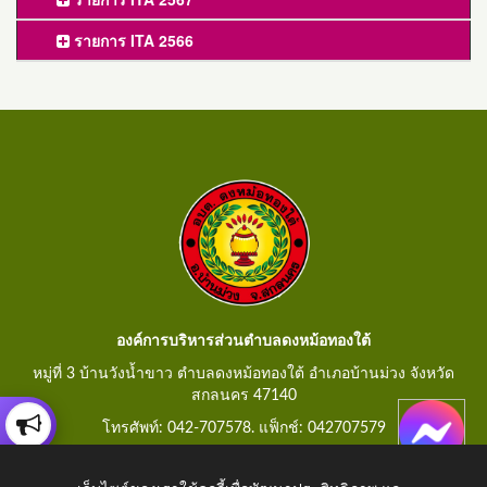
รายการ ITA 2566
องค์การบริหารส่วนตำบลดงหม้อทองใต้
หมู่ที่ 3 บ้านวังน้ำขาว ตำบลดงหม้อทองใต้ อำเภอบ้านม่วง จังหวัด
สกลนคร 47140
โทรศัพท์: 042-707578. แฟ็กช์: 042707579
E-Mail: saraban@dongmorthongtai.go.th