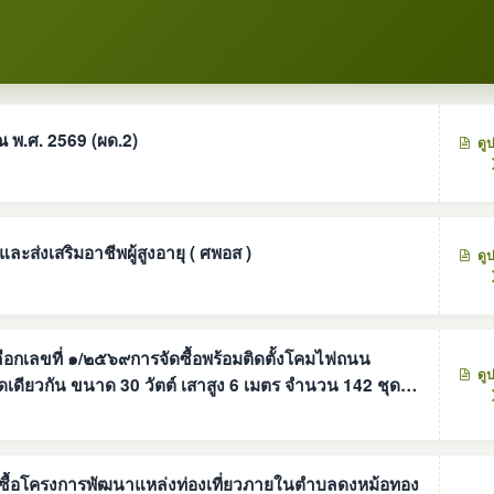
งบประมาณ พ.ศ. 2569 (ผด.2)
ดู
ะส่งเสริมอาชีพผู้สูงอายุ ( ศพอส )
ดู
ลือกเลขที่ ๑/๒๕๖๙การจัดซื้อพร้อมติดตั้งโคมไฟถนน
ดู
วัตต์ เสาสูง 6 เมตร จำนวน 142 ชุด
สกลนคร โดยวิธีคัดเลือก ตาม
ดซื้อโครงการพัฒนาแหล่งท่องเที่ยวภายในตำบลดงหม้อทอง