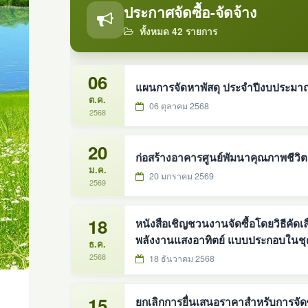
ประกาศจัดซื้อ-จัดจ้าง
ทั้งหมด 42 รายการ
06
แผนการจัดหาพัสดุ ประจำปี
ต.ค.
06 ตุลาคม 2568
2568
20
ก่อสร้างอาคารศูนย์พัมนาคุณภาพชีวิตแล
ม.ค.
20 มกราคม 2569
2569
18
หนังสือเชิญชวนงานจัดซื้อโดยวิธีคัดเ
พลังงานแสงอาทิตย์ แบบประกอบในชุดเดียวกัน ขนาด 30 
ธ.ค.
องค์การบริหารส่วนตำบลดงหม้อทองใต้ อำเภอบ้านม่วง จังหวัด
2568
18 ธันวาคม 2568
บัญชี
15
ยกเลิกการยื่นเสนอราคาสำหรับการจั