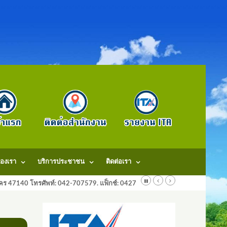
องเรา
บริการประชาชน
ติดต่อเรา
ลนคร 47140 โทรศัพท์: 042-707579. แฟ็กช์: 042707579 E-Mail: saraban@dongm