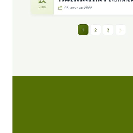
ม.ค.
2566
06 มกราคม 2566
(current)
1
2
3
>