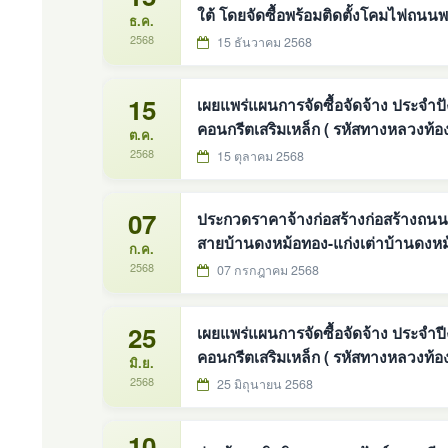
ใต้ โดยจัดซื้อพร้อมติดตั้งโคมไฟถน
ธ.ค.
วัตต์ เสาสูง 6 เมตร จำนวน 142 ชุด 
2568
15 ธันวาคม 2568
หวัดส
15
เผยแพร่แผนการจัดซื้อจัดจ้าง ประจำปังบประมาณ 
คอนกรีตเสริมเหล็ก ( รหัสทางหลวงท้อง
ต.ค.
หม้อทองใต้ อำเภอบ้านม่วง จังหวัดสกลนคร -บ้านหนองบ่
2568
15 ตุลาคม 2568
หวัดส
07
ประกวดราคาจ้างก่อสร้างก่อสร้างถนนค
สายบ้านดงหม้อทอง-แก่งเต่าบ้านดงหม้
ก.ค.
อิเล็กทรอนิกส์ (e-bidding)
2568
07 กรกฎาคม 2568
25
เผยแพร่แผนการจัดซื้อจัดจ้าง ประจำปีงบประมาณ พ
คอนกรีตเสริมเหล็ก ( รหัสทางหลวงท้อ
มิ.ย.
หม้อทอง หมู่ที่ ๖ )
2568
25 มิถุนายน 2568
10