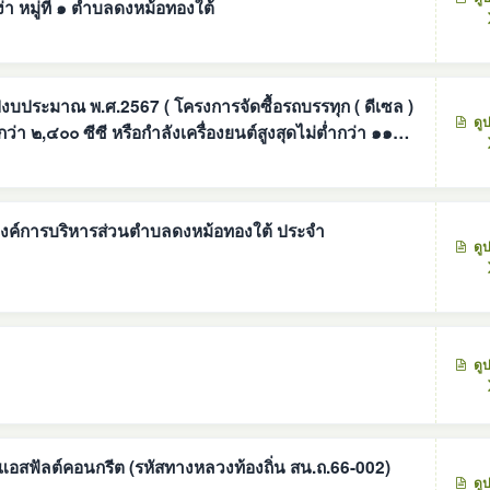
า หมู่ที่ ๑ ตำบลดงหม้อทองใต้
 โครงการจัดซื้อรถบรรทุก ( ดีเซล )
ดู
า ๒,๔๐๐ ซีซี หรือกำลังเครื่องยนต์สูงสุดไม่ต่ำกว่า ๑๑๐
แค็บ
 องค์การบริหารส่วนตำบลดงหม้อทองใต้ ประจำ
ดู
ดู
แอสฟัลต์คอนกรีต (รหัสทางหลวงท้องถิ่น สน.ถ.66-002)
ดู