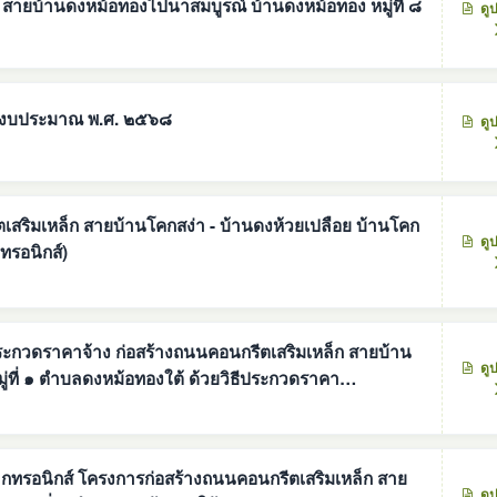
 สายบ้านดงหม้อทองไปนาสมบูรณ์ บ้านดงหม้อทอง หมู่ที่ ๘
ดู
ำปีงบประมาณ พ.ศ. ๒๕๖๘
ดู
สริมเหล็ก สายบ้านโคกสง่า - บ้านดงห้วยเปลือย บ้านโคก
ดู
เล็กทรอนิกส์)
ระกวดราคาจ้าง ก่อสร้างถนนคอนกรีตเสริมเหล็ก สายบ้าน
ดู
ลดงหม้อทองใต้ ด้วยวิธีประกวดราคา
ณ ๗,๒๙๐,๐๐๐.๐๐ บาท ( เจ็ดล้านสองแสนเก้าหมื่นบาทถ้วน)
นกรีตเสริมเหล็ก สาย
ดู