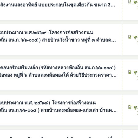
ดู
นพลังงานแสงอาทิตย์ แบบประกอบในชุดเดียวกัน ขนาด 30
องค์การบริหารส่วนตำบลดงหม้อทองใต้ อำเภอบ้านม่วง จัง
พ.ศ.๒๕๖๙ -โครงการก่อสร้างถนน
ดู
ถิ่น สน.ถ. ๖๖-๐๐๕ ) สายบ้านวังน้ำขาว หมู่ที่ ๓ ตำบลดง
อ หมู่ที่ ๘ ตำบลมาย อำเภอบ้านม่วง จัง
อนกรีตเสริมเหล็ก (รหัสทางหลวงท้องถิ่น สน.ถ.๖๖-๐๐๔ )
ดู
อทอง หมู่ที่ ๖ ตำบลดงหม้อทองใต้ ด้วยวิธีประกวดราคา
.ศ. ๒๕๖๘ ( โครงการก่อสร้างถนน
ดู
งถิ่น สน.ถ.๖๖-๐๐๔ ) สายบ้านดงหม้อทอง-แก่งเต่า บ้านดง