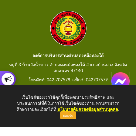
องค์การบริหารส่วนตำบลดงหม้อทองใต้
หมู่ที่ 3 บ้านวังน้ำขาว ตำบลดงหม้อทองใต้ อำเภอบ้านม่วง จังหวัด
สกลนคร 47140
โทรศัพท์: 042-707578. แฟ็กช์: 042707579
E-Mail: saraban@dongmorthongtai.go.th
เว็บไซต์ของเราใช้คุกกี้เพื่อพัฒนาประสิทธิภาพ และ
ประสบการณ์ที่ดีในการใช้เว็บไซต์ของท่าน ท่านสามารถ
ศึกษารายละเอียดได้ที่
นโยบายคุ้มครองข้อมูลส่วนบุคคล
.
ยอมรับ
Copyright © 2026 All Right Resive
http://www.dongmorthongtai.go.th