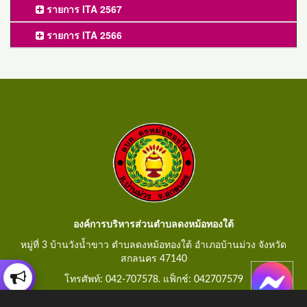
รายการ ITA 2567
รายการ ITA 2566
องค์การบริหารส่วนตำบลดงหม้อทองใต้
หมู่ที่ 3 บ้านวังน้ำขาว ตำบลดงหม้อทองใต้ อำเภอบ้านม่วง จังหวัด
สกลนคร 47140
โทรศัพท์: 042-707578. แฟ็กช์: 042707579
E-Mail: saraban@dongmorthongtai.go.th