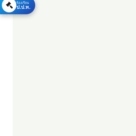
ร้องเรียน
ป.ป.ท.