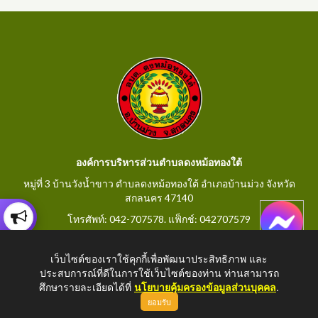
องค์การบริหารส่วนตำบลดงหม้อทองใต้
หมู่ที่ 3 บ้านวังน้ำขาว ตำบลดงหม้อทองใต้ อำเภอบ้านม่วง จังหวัด
สกลนคร 47140
โทรศัพท์: 042-707578. แฟ็กช์: 042707579
E-Mail: saraban@dongmorthongtai.go.th
เว็บไซต์ของเราใช้คุกกี้เพื่อพัฒนาประสิทธิภาพ และ
ประสบการณ์ที่ดีในการใช้เว็บไซต์ของท่าน ท่านสามารถ
ศึกษารายละเอียดได้ที่
นโยบายคุ้มครองข้อมูลส่วนบุคคล
.
ยอมรับ
Copyright © 2026 All Right Resive