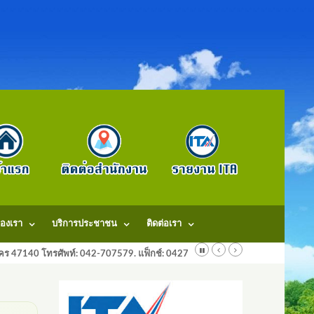
องเรา
บริการประชาชน
ติดต่อเรา
ลนคร 47140 โทรศัพท์: 042-707579. แฟ็กช์: 042707579 E-Mail: saraban@dongm