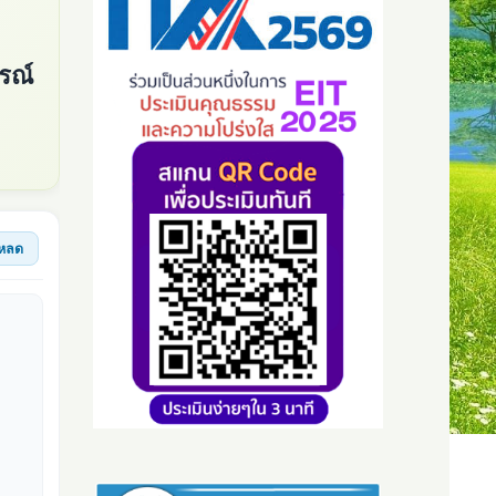
รณ์
หลด