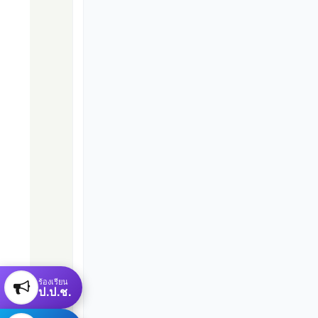
ร้องเรียน
ป.ป.ช.