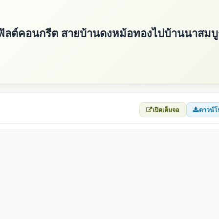
ฟัลต์คอนกรีต สายบ้านดงหม้อทองไปบ้านนาสมบู
เปิดเต็มจอ
ดาวน์โ