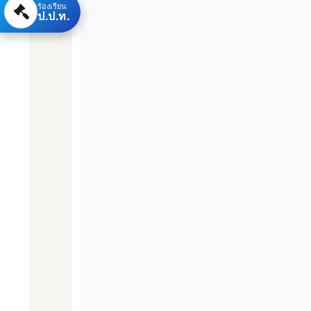
ร้องเรียน
ป.ป.ท.