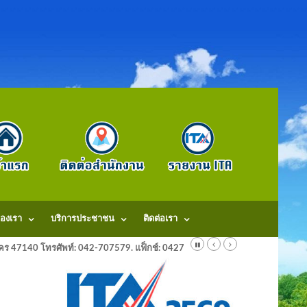
องเรา
บริการประชาชน
ติดต่อเรา
ลนคร 47140 โทรศัพท์: 042-707579. แฟ็กช์: 042707579 E-Mail: saraban@dongm