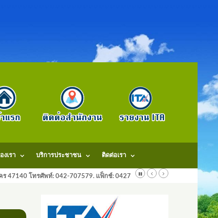
องเรา
บริการประชาชน
ติดต่อเรา
ลนคร 47140 โทรศัพท์: 042-707579. แฟ็กช์: 042707579 E-Mail: saraban@dongm