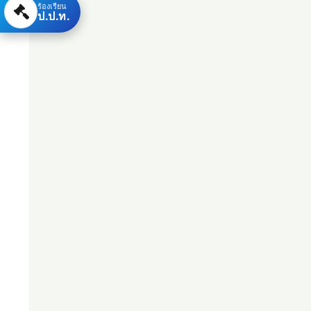
ร้องเรียน
ป.ป.ท.