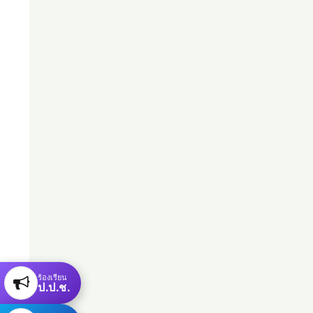
ร้องเรียน
ป.ป.ช.