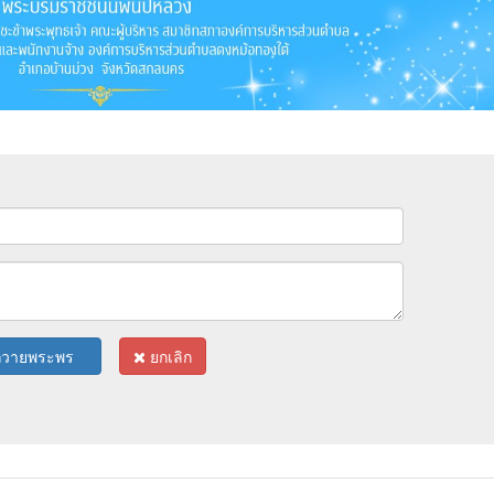
ถวายพระพร
ยกเลิก