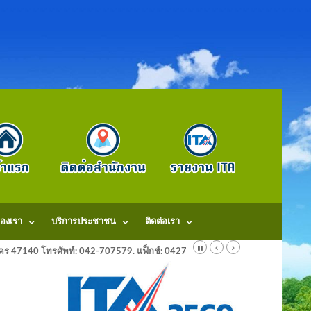
องเรา
บริการประชาชน
ติดต่อเรา
ลนคร 47140 โทรศัพท์: 042-707579. แฟ็กช์: 042707579 E-Mail: saraban@dongm